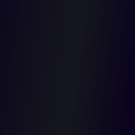
LABORAL
2020-04-01T00:00:00.000Z
El Consejo de Estado advirtió que, cuando están en juego los
derechos laborales, debe primar el derecho sustancial sobre la
ritualidad de los procesos judiciales, pues, de lo contrario, se
estaría negando el derecho de acceso a la administración de
justicia.
Así lo señaló en el marco de una acción de tutela mediante la
cual dejó sin efectos la decisión del Tribunal Administrativo de
Norte de Santander de no admitir una demanda que interpusieron
dos funcionarios de una institución educativa, en procura de que
se les reconociera el derecho a una nivelación salarial.
La controversia se originó porque el establecimiento educativo