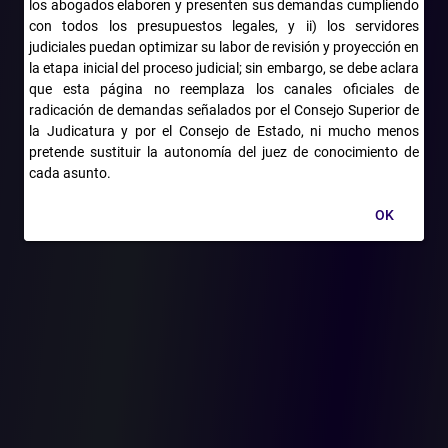
tutela, con la intención de que el juez se viera obligado a tramitar
los abogados elaboren y presenten sus demandas cumpliendo
la demanda. El Consejo de Estado amparó sus derechos y
con todos los presupuestos legales, y ii) los servidores
ordenó al Tribunal de Norte de Santander emitir una nueva
judiciales puedan optimizar su labor de revisión y proyección en
la etapa inicial del proceso judicial; sin embargo, se debe aclara
decisión que no desconozca lo derechos fundamentales de
que esta página no reemplaza los canales oficiales de
estos dos funcionarios.
radicación de demandas señalados por el Consejo Superior de
A juicio de la alta corte, no era necesario demandar la resolución
la Judicatura y por el Consejo de Estado, ni mucho menos
que el Tribunal y el juez consideraban indispensable para emitir
pretende sustituir la autonomía del juez de conocimiento de
un juicio de nulidad y restablecimiento del derecho. Pero, aún así,
cada asunto.
sostuvo que “la decisión de dar por terminado el proceso por
OK
falta de proposición jurídica completa constituye un apego a las
ritualidades procesales en detrimento del derecho sustancial, de
aplicación inmediata, de acceso a la administración de justicia
de los accionantes”.
Radicación: 11001-03-15-000-2019-04972-00. Consejera ponente:
Stella Carvajal Basto
(Tomado de "Últimas noticias" del portal web del Consejo de
Estado y difundido por el Despacho de la magistrada María
Victoria Quiñones Triana y su equipo de trabajo del Tribunal
Administrativo del Magdalena: "Desde Santa Marta fortaleciendo