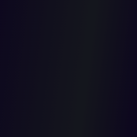
Cuarta del Consejo de Estado decidió unificar la jurisprudencia
en relación con los elementos esenciales del impuesto sobre el
alumbrado público para adoptar las siguientes reglas:
1. Sujeto activo
Regla (i) El sujeto activo del impuesto sobre el servicio de
alumbrado público determinado por el legislador son los
municipios.
2. Hecho generador
Regla (ii) El hecho generador del tributo es ser usuario potencial
receptor del servicio de alumbrado público, entendido como toda
persona natural o jurídica que forma parte de una colectividad,
porque reside, tiene el domicilio o, al menos, un establecimiento
físico en determinada jurisdicción municipal, sea en la zona
urbana o rural y que se beneficia de manera directa o indirecta
del servicio de alumbrado público.
3. Fórmulas o referentes utilizados por las autoridades
municipales para determinar los elementos esenciales del