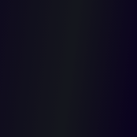
impuesto sobre el alumbrado público. Subreglas:
Subregla a. Ser usuario del servicio público domiciliario de
energía eléctrica es un referente válido para determinar los
elementos del impuesto sobre el servicio de alumbrado público,
toda vez que tiene relación ínsita con el hecho generador.
Subregla b. La propiedad, posesión, tenencia o uso de predios en
determinada jurisdicción municipal es un referente idóneo para
determinar los elementos del impuesto sobre el servicio de
alumbrado público, toda vez que tiene relación ínsita con el
hecho generador.
Subregla c. El impuesto de industria y comercio no es un
referente idóneo para determinar los elementos del impuesto
sobre el servicio de alumbrado público, pues no tiene relación
ínsita con el hecho generador.
Subregla d. Las empresas dedicadas a la exploración,
explotación, suministro y transporte de recursos naturales no
renovables, las empresas propietarias, poseedoras o