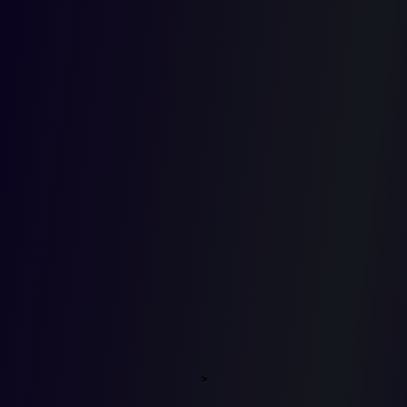
jurisprude
respecto
del
impuesto
sobre el
>