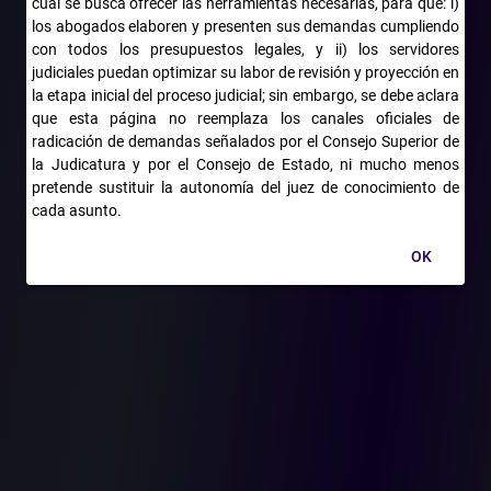
tienen la condición de usuario regulado del servicio público de
cual se busca ofrecer las herramientas necesarias, para que: i)
los abogados elaboren y presenten sus demandas cumpliendo
energía eléctrica.
con todos los presupuestos legales, y ii) los servidores
Subregla g. La capacidad instalada es un parámetro válido para
judiciales puedan optimizar su labor de revisión y proyección en
determinar la base gravable de las empresas propietarias,
la etapa inicial del proceso judicial; sin embargo, se debe aclara
poseedoras o usufructuarias de subestaciones de energía
que esta página no reemplaza los canales oficiales de
eléctrica o de líneas de transmisión de energía eléctrica.
radicación de demandas señalados por el Consejo Superior de
la Judicatura y por el Consejo de Estado, ni mucho menos
Subregla h. En los asuntos particulares, en que el sujeto pasivo
pretende sustituir la autonomía del juez de conocimiento de
'encuadra en varias hipótesis para tenerlo como tal, solo está
cada asunto.
obligado a pagar el impuesto por una sola condición.
OK
5. Tarifa
Subregla i. Las tarifas del impuesto sobre el servicio de
alumbrado público deben ser razonables y proporcionales con
respecto al costo que demanda prestar el servicio a la
comunidad.
Subregla j. La carga de probar la no razonabilidad y/o no
proporcionalidad de la tarifa es del sujeto pasivo.