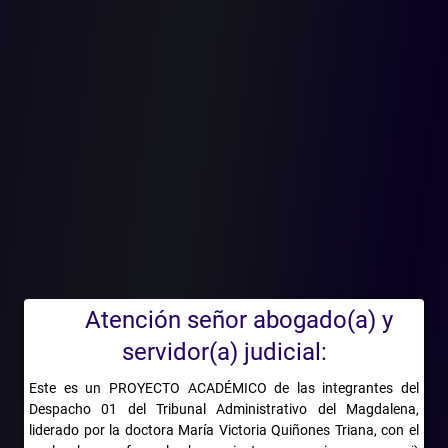
usufructuarias de subestaciones de energía eléctrica o de líneas
de transmisión de energía eléctrica y las empresas del sector de
las telecomunicaciones que tengan activos ubicados o
instalados en el territorio del municipio para desarrollar una
actividad económica específica son sujetos pasivos del
impuesto sobre el servicio de alumbrado público siempre y
cuando tengan un establecimiento físico en la jurisdicción del
municipio correspondiente y, por ende, sean beneficiarias
potenciales del servicio de alumbrado público.
Subregla e. Tratándose de empresas que tienen activos en el
territorio del municipio para desarrollar una determinada
actividad económica, el municipio debe acreditar la existencia de
establecimiento físico en la respectiva jurisdicción y con ello la
calidad de sujeto pasivo del impuesto sobre el alumbrado
Atención señor abogado(a) y
público.
servidor(a) judicial:
4. Base gravable
Este es un PROYECTO ACADÉMICO de las integrantes del
Subregla f. El consumo de energía eléctrica es un referente
Despacho 01 del Tribunal Administrativo del Magdalena,
idóneo para determinar la base gravable de sujetos pasivos que
liderado por la doctora María Victoria Quiñones Triana, con el