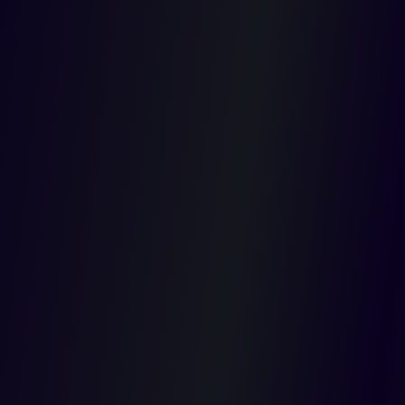
por falla
en el
servicio
médico de
ginecologí