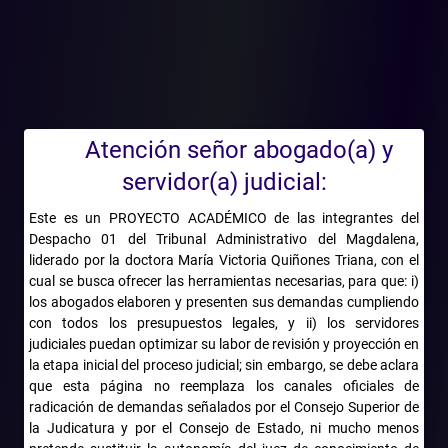
y
obstetricia
Atención señor abogado(a) y
servidor(a) judicial:
Este es un PROYECTO ACADÉMICO de las integrantes del
Despacho 01 del Tribunal Administrativo del Magdalena,
liderado por la doctora María Victoria Quiñones Triana, con el
cual se busca ofrecer las herramientas necesarias, para que: i)
2019-06-01T00:00:00.000Z
los abogados elaboren y presenten sus demandas cumpliendo
con todos los presupuestos legales, y ii) los servidores
La Sección Tercera del Consejo de Estado declaró
judiciales puedan optimizar su labor de revisión y proyección en
patrimonialmente responsable a la Nación - Ministerio de Salud,
la etapa inicial del proceso judicial; sin embargo, se debe aclara
en su calidad de sucesor procesal de la ESE Luis Carlos Galán
que esta página no reemplaza los canales oficiales de
(clínica San Pedro Claver), por el caso de una paciente a quien se
radicación de demandas señalados por el Consejo Superior de
la Judicatura y por el Consejo de Estado, ni mucho menos
le realizó una histerectomía vaginal y durante el procedimiento