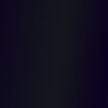
partido o movimiento o por quien él delegue, sin que el ejercicio
de esta atribución adquiera el carácter de función pública pues
se trata de la realización de una actividad que no desarrolla
ningún órgano estatal y tampoco ayuda a la realización de sus
fines.
Indicó la Corporación que el otorgamiento del aval no implica el
ejercicio de función pública y por lo mismo en su desarrollo no
tienen aplicación los principios contenidos en el artículo 2º de la
Ley 909 de 2004, por el contrario, dicha labor se puede asumir
directamente, o a través de otros, por mandato o decisión del
propio partido político o por delegación de su representante
legal.
Sostuvo de acuerdo con sentencia del 12 de septiembre de 2013
que la inscripción de candidatos a cargos de elección popular
debe ser avalada de manera expresa por el representante legal o
su delegado de las agrupaciones políticas con personería
jurídica. Cuando el trámite descrito no cumple con estas
condiciones se considera efectuado de manera irregular y puede
acarrear la nulidad de la elección.