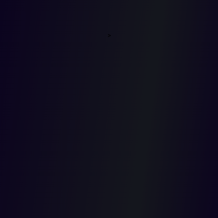
DE
>
ELEGIBILI
2021-02-01T00:00:00.000Z
En pronunciamiento del 28 de enero de 2021, la Sección Quinta
del Consejo de Estado al referirse al aval como requisito de
elegibilidad, explicó que el artículo 108 de la Constitución
Política y el 9º de la Ley 130 de 1994, disponen que los partidos y
movimientos políticos, con personería jurídica reconocida
podrán inscribir candidatos a elecciones populares, la cual
deberá ser avalada por el respectivo representante legal del