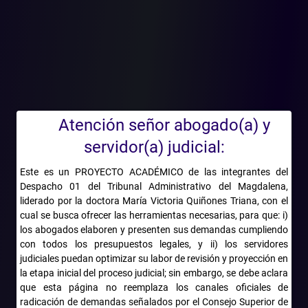
Señaló que en esa oportunidad la importancia del aval se
fundaba en que da cuenta de: i) la militancia de los candidatos, ii)
la disciplina partidista y iii) la moralización de la actividad
política, de tal suerte que el aval se encuentra reservado
constitucionalmente para que sea el propio representante legal o
su delegado del partido o movimiento político, quienes de
manera privativa y exclusiva puedan otorgarlo.
Atención señor abogado(a) y
Aclaró que en reciente decisión, la Sección destacó que el aval
servidor(a) judicial:
también tiene como finalidad servir como i) requisito de
inscripción de candidatos de un partido o movimiento político
Este es un PROYECTO ACADÉMICO de las integrantes del
con personería jurídica, ii) ser una garantía para la comunidad en
Despacho 01 del Tribunal Administrativo del Magdalena,
general de que las personas inscritas por un partido o
liderado por la doctora María Victoria Quiñones Triana, con el
movimiento político pertenecen al mismo, y por último iii)
cual se busca ofrecer las herramientas necesarias, para que: i)
los abogados elaboren y presenten sus demandas cumpliendo
constituye un parámetro para determinar que el inscrito reúne las
con todos los presupuestos legales, y ii) los servidores
condiciones en cuanto hace a los requisitos para desempeñar el
judiciales puedan optimizar su labor de revisión y proyección en
cargo y que se encuentra libre de inhabilidades para su acceso.
la etapa inicial del proceso judicial; sin embargo, se debe aclara
Finalmente, destacó que el aval de una agrupación política con
que esta página no reemplaza los canales oficiales de
personería jurídica constituye uno de los requisitos para la
radicación de demandas señalados por el Consejo Superior de