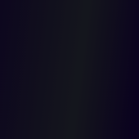
expresión
propia de
la función
administrat