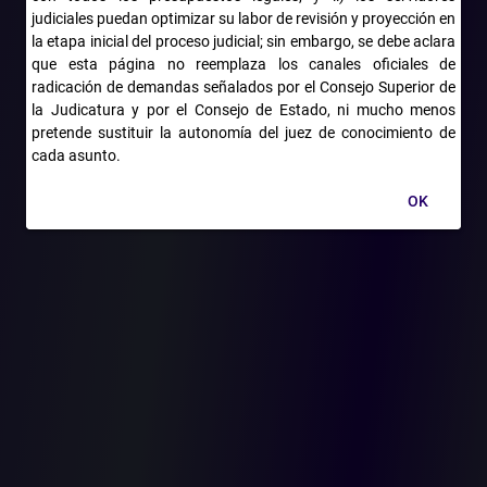
judiciales puedan optimizar su labor de revisión y proyección en
Ahora bien, respecto de los actos de nombramiento, el Alto
la etapa inicial del proceso judicial; sin embargo, se debe aclara
Tribunal indicó que aunque son expresión propia de la función
que esta página no reemplaza los canales oficiales de
administrativa, como el legislador los enlistó como acto
radicación de demandas señalados por el Consejo Superior de
electoral la Sala los conoce como tal, pese a que no responden a
la Judicatura y por el Consejo de Estado, ni mucho menos
la lógica de la función electoral. Así las cosas, debido a esta
pretende sustituir la autonomía del juez de conocimiento de
“doble naturaleza” que el ordenamiento jurídico quiso asignarle
cada asunto.
al acto de nombramiento, la Sala Electoral ha establecido que,
aquel, en principio, puede controlarse mediante dos vías
OK
distintas, dependiendo de la pretensión de la demanda.
Consejero ponente: ALBERTO YEPES BARREIRO. Bogotá D.C.,
treinta (30) de agosto de dos mil dieciocho (2018). Radicación
número: 25000-23-41-000-2018-00165-01 (Ver providencia aquí)
Categorías del artículo
Principales
folder
Acto Electoral
Función Administrativa
Control de Nulidad