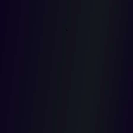
enlistado
como acto
>
electoral,
pese a
que son