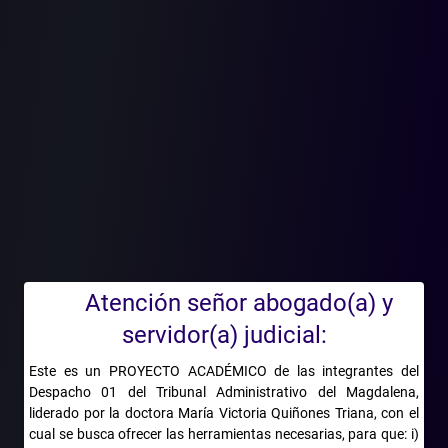
Hasta 14 meses
Hasta 70 SMLMV
Hasta 15 meses
Hasta 75 SMLMV
Hasta 16 meses
Hasta 80 SMLMV
Hasta 17 meses
Hasta 85 SMLMV
Atención señor abogado(a) y
Hasta 18 meses
servidor(a) judicial:
Hasta 90 SMLMV
Este es un PROYECTO ACADÉMICO de las integrantes del
Despacho 01 del Tribunal Administrativo del Magdalena,
Hasta 19 meses
liderado por la doctora María Victoria Quiñones Triana, con el
cual se busca ofrecer las herramientas necesarias, para que: i)
Hasta 95 SMLMV