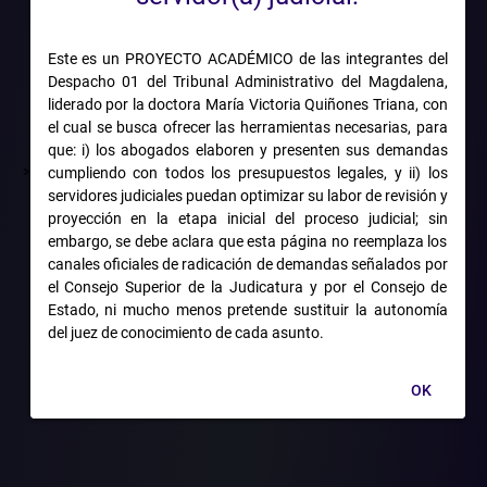
 DE LA F
Este es un PROYECTO ACADÉMICO de las integrantes del
Despacho 01 del Tribunal Administrativo del Magdalena,
liderado por la doctora María Victoria Quiñones Triana, con
el cual se busca ofrecer las herramientas necesarias, para
que: i) los abogados elaboren y presenten sus demandas
>
cumpliendo con todos los presupuestos legales, y ii) los
servidores judiciales puedan optimizar su labor de revisión y
proyección en la etapa inicial del proceso judicial; sin
embargo, se debe aclara que esta página no reemplaza los
canales oficiales de radicación de demandas señalados por
el Consejo Superior de la Judicatura y por el Consejo de
Estado, ni mucho menos pretende sustituir la autonomía
del juez de conocimiento de cada asunto.
 pretendían aplicar la excepción de inconstitucionalidad frente 
OK
os cuales fijaron los sueldos básicos para miembros de las fuerzas
de invalidez de la que eran beneficiarias, entre otras prestaciones.
iante la cual negaron las pretensiones a las demandantes. Al re
lar la remuneración de los miembros activos y retirados de la 