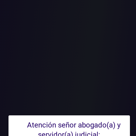
 ES CRITE
NAR AUME
NERACIÓN 
Atención señor abogado(a) y
servidor(a) judicial: