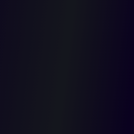
Ética remitió un oficio indicando que,“con base en el artículo 64
de la Ley 5ª de 1992”, era improcedente la recusación. Luego de
que en la misma sesión de la Comisión Primera varios
congresistas adujeran que el presidente de la Comisión de Ética
carecía de competencia para resolver el recurso y que la norma
por él citada no tenía cabida, dicho servidor envió un nuevo oficio
corrigiendo la norma, pero ratificando la improcedencia de las
recusaciones que nuevamente solo él había suscrito.
Dado que en el reinicio del debate para votar la propuesta de
reforma se leyó una nueva comunicación del presidente de la
Comisión de Ética exactamente en las mismas condiciones del
oficio anterior, es decir, sin un pronunciamiento del pleno de la
Comisión de Ética o su Mesa Directiva completa, el solicitante
considera que los parlamentarios demandados participaron en
esta sesión sin que existiera un pronunciamiento de fondo que
los habilitara para participar o los marginara del debate.
Según el solicitante, la Comisión de Ética debía resolver de
fondo el recurso al día siguiente de haberlo avocado, pero lo hizo
el mismo día. Sin existir aún dicha decisión de fondo, precisó, el