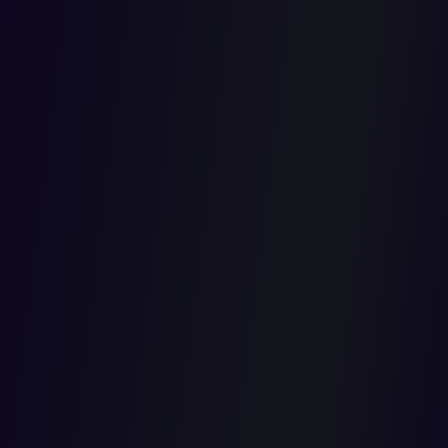
perpetua
2021-04-01T00:00:00.000Z
En fallo de primera instancia, la Sala Novena Especial de
Decisión del Consejo de Estado negó las pretensiones de una
demanda que fue presentada en ejercicio de la solicitud de
pérdida de investidura contra los senadores Fabio Raúl Amín
Saleme, Esperanza Andrade de Osso, Armando Benedetti
Villaneda, María Fernanda Cabal Molina, Carlos Eduardo Enríquez
Maya, Juan Carlos García Gómez, José Obdulio Gaviria Vélez,
Carlos Guevara Villabón, Iván Leonidas Name Vásquez, Miguel
Ángel Pinto Hernández, Roosvelt Rodríguez Rengifo, Santiago
Valencia González y Paloma Valencia Laserna.