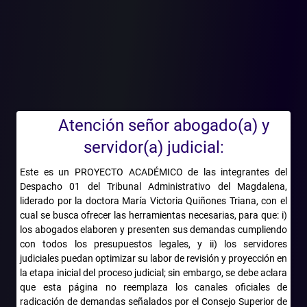
presidente de la Comisión Primera sometió a discusión y a
votación la reapertura del proyecto; luego de debatirse si el oficio
enviado por el presidente de la Comisión de Ética resolvía o no
las recusaciones, se decidió aplazar la sesión para el día
siguiente. A juicio del demandante, estos parlamentarios
vulneraron el régimen de conflicto de intereses, al considerar que
el oficio del presidente de la Comisión de Ética implicaba la
inexistencia del impedimiento.
Atención señor abogado(a) y
El Consejo de Estado negó las pretensiones de pérdida de
servidor(a) judicial:
investidura. La Sala sostuvo que no es competente para
pronunciarse sobre la validez del trámite que se le dio a la
Este es un PROYECTO ACADÉMICO de las integrantes del
Despacho 01 del Tribunal Administrativo del Magdalena,
resolución de la recusación y aclaró que este no constituye
liderado por la doctora María Victoria Quiñones Triana, con el
causal de pérdida de investidura. Concluyó que no se encuentra
cual se busca ofrecer las herramientas necesarias, para que: i)
tipificado ni encuadra en la causal de pérdida de investidura por
los abogados elaboren y presenten sus demandas cumpliendo
conflicto de intereses el haberse abstenido de participar en el
con todos los presupuestos legales, y ii) los servidores
debate, sin esperar una respuesta de fondo de la Comisión de
judiciales puedan optimizar su labor de revisión y proyección en
Ética sobre las recusaciones, y confiar en que el rechazo al
la etapa inicial del proceso judicial; sin embargo, se debe aclara
recurso por parte del presidente de dicha célula por ausencia de
que esta página no reemplaza los canales oficiales de
pruebas daba por sentado la inexistencia de impedimento.
radicación de demandas señalados por el Consejo Superior de