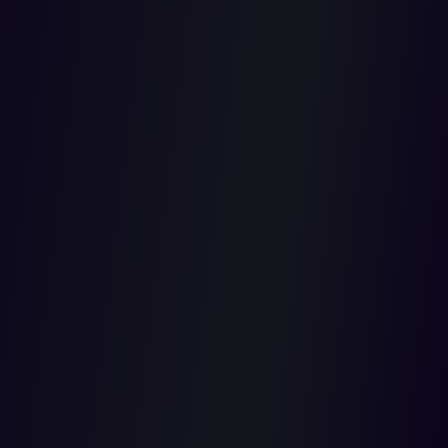
Según el demandante, los parlamentarios incurrieron en causal
de conflicto de intereses, porque, pese a haber sido recusados,
participaron en la discusión y votación del proyecto de acto
legislativo que eliminó la prohibición de prisión perpetua y la
sustituyó por la posibilidad de imponer esa pena, incluyendo una
opción de revisión.
La demanda señala que los 22 integrantes de la Comisión
Primera del Senado fueron recusados porque supuestamente
tenían un interés directo en la iniciativa. Según el solicitante,
contrario a lo exigido por la ley, la Mesa Directiva de la Comisión
no envió la recusación inmediatamente a la Comisión de Ética
del Senado sino que decidió resolverla, declarando su
improcedencia. Tras la presentación del recurso, el presidente de
la Comisión Primera informó que remitió el caso a la Comisión
de Ética para que se resolviera y decidió suspender el debate
sobre el proyecto de reforma constitucional, que ya llevaba tres
horas.
Anotó que, cinco horas después, el presidente de la Comisión de