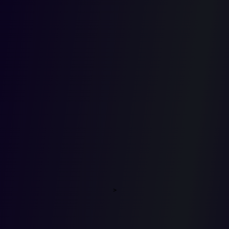
congresist
que
participar
en debate
>
de cadena