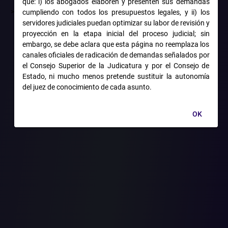
que: i) los abogados elaboren y presenten sus demandas
>
cumpliendo con todos los presupuestos legales, y ii) los
servidores judiciales puedan optimizar su labor de revisión y
proyección en la etapa inicial del proceso judicial; sin
 en la Empresa Puertos de Colombia en jornada parcial de 4 horas
embargo, se debe aclara que esta página no reemplaza los
canales oficiales de radicación de demandas señalados por
o administrativo de reconocimiento de la pensión de jubilación por
el Consejo Superior de la Judicatura y por el Consejo de
beneficiario pensional falleció y la UGPP otorgó la sustitución 
Estado, ni mucho menos pretende sustituir la autonomía
ión de lesividad, por considerar que con su expedición se vulneró 
del juez de conocimiento de cada asunto.
RESTACIÓN DE SERVICIOS EN MEDIA JORNADA DE TRABAJO POR
OK
TESORO PÚBLICO- No vulneración / SUSTITUCIÓN PENSIONAL 
ación por dos entidades públicas en las cuales el servidor públ
e recibir doble erogación del tesoro público, de lo que se deriva la
ite?
eñó como médico en dos instituciones (ISS y Empresa Puertos de
s entidades, ejercicio laboral que no contraviene la legislación de
aron la expedición de las Resoluciones 2457 de 25 de octubre de 19
cieron dos pensiones de jubilación y logró el propósito propio 