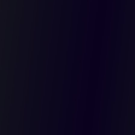
 de
ión del
arcial de 4