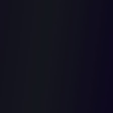
ejez, como garantía de subsistencia; no obstante, las referidas
e su ejercicio laboral en cada uno de dichos entes no colmaba la j
n lo atinente al argumento que la segunda pensión de jubilación fu
l objetivo de la segunda era satisfacer el ingreso pensional de u
ia. Al respecto, para la época en que se otorgaron las pensiones de
r era el Decreto 1042 de 1978, que en su artículo 32 establece la 
lgunas excepciones, dentro de las cuales se encuentra la conce
ionales con título universitario hasta por dos cargos públicos, 
les cargos y que el valor conjunto de lo percibido en uno y otr
n la que se hallaba el señor Rojas Puello, por cuanto ejerció como
 que el valor de ambas llegase al equivalente de dichos altos fu
mplada como una excepción a la prohibición de recibir más de u
4 de la otrora Constitución Nacional de 1886 y luego en el 128 de l
ad de los actos administrativos por los cuales se concedió la segu
a Segunda, Sentencia de 18 de septiembre de 2020, C.P. Carmelo P
nto de la dra. Sandra Lisset Ibarra Vélez
 Consejo de Estado No. 239 - febrero/2021 y difundida por el D
o del Tribunal Administrativo del Magdalena: "Desde Santa Marta fo