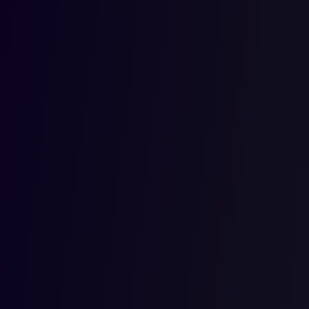
horas en d
diferentes,
prohibición
asignación