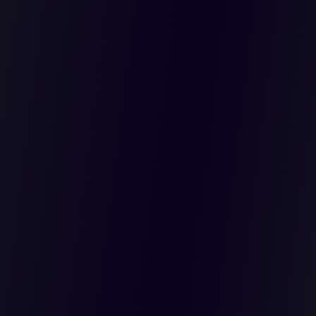
es públicas
la
 doble
 público