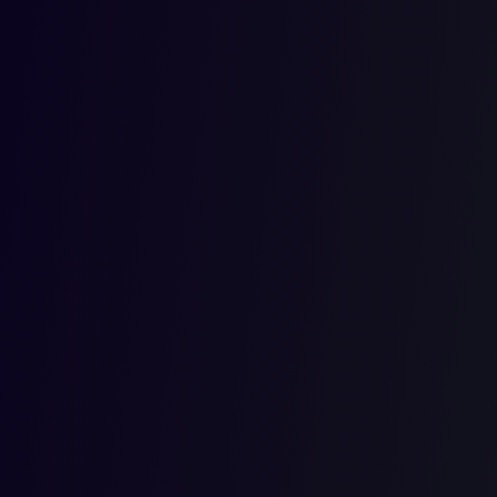
2021-03-01T00:00:00.000Z
Síntesis del caso: Un médico prestó sus servicios en el ISS y
derivó que se profirieran por cada una de las entidades un act
tiempo que el servidor público laboró en cada vinculación. El 
cónyuge supérstite, decisión que posteriormente demandó en acc
de recibir doble erogación del tesoro público.
DERECHO A RECIBIR DOBLE PENSIÓN DE JUBILACIÓN POR P
LAS PRESTACIONES RECONOCIDAS / DOBLE ASIGNACIÓN DEL 
Procedencia
Problema Jurídico: ¿El reconocimiento de la pensión de jubil
servicios en jornada parcial de 4 horas, vulnera la prohibición d
reconocimiento de la sustitución pensional a la cónyuge supérst
Tesis: “ Sea lo primero aclarar que el [ causante] se desemp
cumplimiento de una jornada parcial (4 horas) en cada una de esa
cuanto no excedía el horario ordinario, situaciones que amerit
27 de noviembre de 1991, por medio de las cuales se le recono