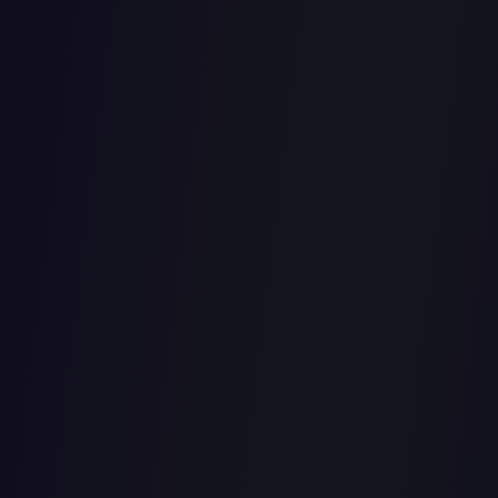
ble pensión
por prestac
r jornada p