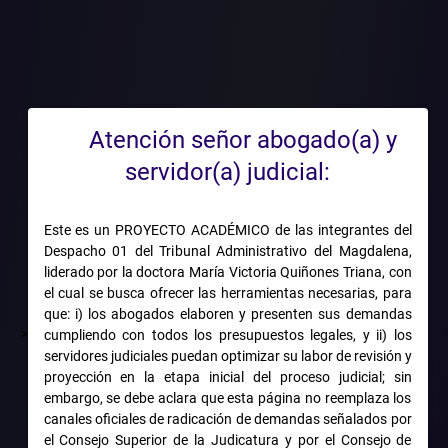
OL DE RE
ICIOS CAU
Atención señor abogado(a) y
servidor(a) judicial:
 AUNQUE 
Este es un PROYECTO ACADÉMICO de las integrantes del
Despacho 01 del Tribunal Administrativo del Magdalena,
liderado por la doctora María Victoria Quiñones Triana, con
el cual se busca ofrecer las herramientas necesarias, para
RIA, SE S
que: i) los abogados elaboren y presenten sus demandas
>
cumpliendo con todos los presupuestos legales, y ii) los
servidores judiciales puedan optimizar su labor de revisión y
proyección en la etapa inicial del proceso judicial; sin
TO DE LA
embargo, se debe aclara que esta página no reemplaza los
canales oficiales de radicación de demandas señalados por
el Consejo Superior de la Judicatura y por el Consejo de