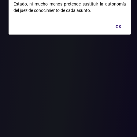
Estado, ni mucho menos pretende sustituir la autonomía
del juez de conocimiento de cada asunto.
AD
OK
tado de fecha 25 de julio de 2018, esta Corporación advirtió que
ón extrajudicial en derecho como requisito de procedibilidad del me
e es susceptible de intentarse en aquellos asuntos que sean conci
ativo de solución de conflictos.
 la conciliación extrajudicial, pues con este trámite se brinda p
 sus intereses y, de otro, se puede evitar un proceso judicial, con