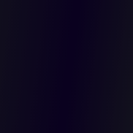
PARACIÓN
SADOS A
NO SEA
USPENDE