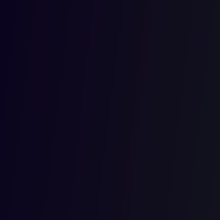
CADUCID
2018-09-01T00:00:00.000Z
En auto de ponente de la Sección Tercera del H. Consejo de Es
artículo 161 de la Ley 1437 de 2011, no estableció la conciliaci
de reparación de perjuicios ocasionados a un grupo, tal trámit
existir norma que prohíba la utilización de ese mecanismo altern
Desde esa perspectiva, la Colegiatura resalta la viabilidad de
oportunidad para que las partes puedan llegar a un acuerdo sobre
descongestión de los despachos judiciales.