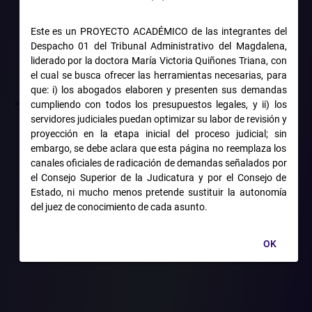
NTENCIOSO
Este es un PROYECTO ACADÉMICO de las integrantes del
Despacho 01 del Tribunal Administrativo del Magdalena,
liderado por la doctora María Victoria Quiñones Triana, con
RATIVO
el cual se busca ofrecer las herramientas necesarias, para
que: i) los abogados elaboren y presenten sus demandas
>
cumpliendo con todos los presupuestos legales, y ii) los
servidores judiciales puedan optimizar su labor de revisión y
proyección en la etapa inicial del proceso judicial; sin
embargo, se debe aclara que esta página no reemplaza los
canales oficiales de radicación de demandas señalados por
el Consejo Superior de la Judicatura y por el Consejo de
Estado, ni mucho menos pretende sustituir la autonomía
del juez de conocimiento de cada asunto.
 Consejo de Estado al resolver recurso de apelación contra deci
OK
cia a los principios pro actione y prevalencia del derecho susta
ase en su misma línea jurisprudencial, que en estos eventos co
ar el acceso real y efectivo a la administración de justicia y aquel