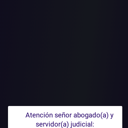
BER DE
TACIÓN DE
POR PART
Atención señor abogado(a) y
servidor(a) judicial: