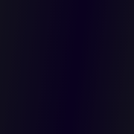
 LA
E DEL