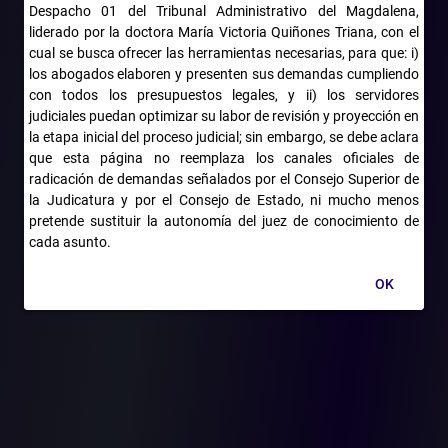
las FARC de mejorar sus finanzas, incluyendo el estudio de
Despacho 01 del Tribunal Administrativo del Magdalena,
empresarios y propietarios de fincas reconocidas, uno de los
liderado por la doctora María Victoria Quiñones Triana, con el
cuales era un integrante de la familia secuestrada.
cual se busca ofrecer las herramientas necesarias, para que: i)
los abogados elaboren y presenten sus demandas cumpliendo
Dos días antes del secuestro, una de las víctimas informó a
con todos los presupuestos legales, y ii) los servidores
agentes del Gaula sobre amenazas de secuestro recibidas, pero
judiciales puedan optimizar su labor de revisión y proyección en
las autoridades no tomaron medidas preventivas adecuadas.
la etapa inicial del proceso judicial; sin embargo, se debe aclara
que esta página no reemplaza los canales oficiales de
El Consejo de Estado también analizó los efectos del Acuerdo
radicación de demandas señalados por el Consejo Superior de
Final para la terminación del conflicto en casos como este,
la Judicatura y por el Consejo de Estado, ni mucho menos
donde se compromete la responsabilidad del Estado por hechos
pretende sustituir la autonomía del juez de conocimiento de
cometidos por las FARC, señalando la importancia del
cada asunto.
reconocimiento de responsabilidad frente a las víctimas del
conflicto.
OK
La Corporación concluyó que el Estado incumplió sus deberes
normativos de garantía, prevención y protección en relación a los
derechos de libertad e integridad personal, las garantías
fundamentales del Derecho Internacional Humanitario y los
derechos del niño, lo que conllevó a su imputación de
responsabilidad.