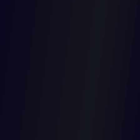
eventos
de
responsabi
del estado