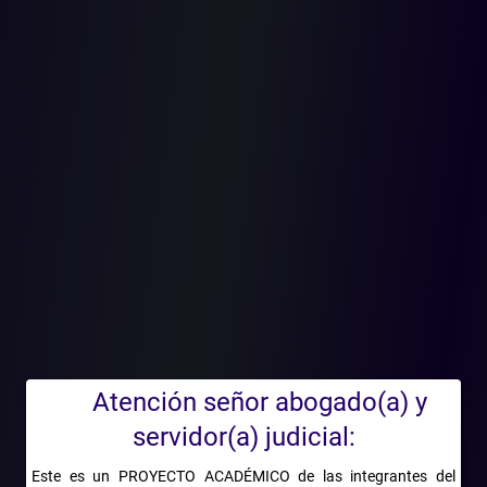
2018-05-01T00:00:00.000Z
El H. Consejo de Estado declaró administrativa y
extracontractualmente responsable a la Nación – Ministerio de
Defensa – Ejército y Policía Nacional por el secuestro
perpetrado por las FARC, así como por la violación a la libertad e
integridad personal, las garantías fundamentales del Derecho
Internacional Humanitario y la protección especial y diferenciada
de los derechos del niño.
Los hechos ocurrieron el 28 de noviembre de 2001 en Calarcá,
donde individuos irrumpieron en la residencia de una familia,
realizando explosiones con granadas y armas de fuego, y
secuestraron a varios miembros de la misma.
Atención señor abogado(a) y
Previo al secuestro, la Seccional de Inteligencia de la Policía del
servidor(a) judicial:
Departamento de Policía del Quindío emitió un informe de
inteligencia que mencionaba la necesidad de la cuadrilla 50º de
Este es un PROYECTO ACADÉMICO de las integrantes del