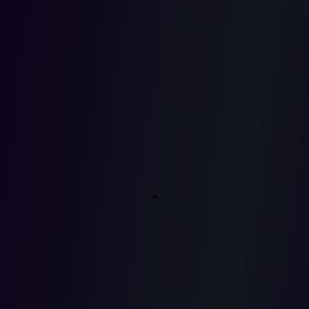
relevantes
del
Acuerdo
Final de la
>
Paz en