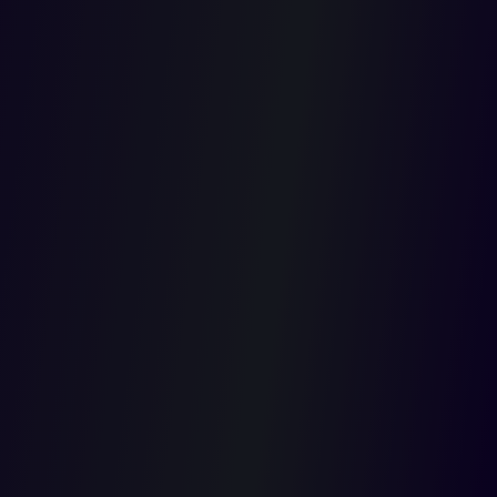
por
hechos
cometidos
por las
FARC.