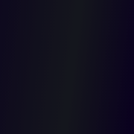
declarar patrimonialmente responsable a la Policía Nacional por
la muerte de los pasajeros de un bus obsoleto que se accidentó
como consecuencia de una falla en los frenos y la impericia del
conductor, mientras transitaba una carretera nacional.
Justamente, en la demanda de reparación directa se aseguró que
el daño era atribuible a la institución por omitir su obligación de
realizar retenes de control en las vías, para verificar el
cumplimiento de los requisitos técnico mecánicos de los
vehículos.
No obstante, la Sala aclaró que las dos circunstancias
acreditadas como causa adecuada hacían imposible establecer
la existencia de una falla en el servicio respecto de la Policía
Nacional, pues desvirtuaban la relación causal con el hecho
generador del daño, es decir, el incumplimiento del deber que se
le imputó a esa entidad no fue la razón determinante del
accidente.
En ese contexto, recordó que las funciones de las autoridades de
tránsito en las carreteras son de carácter preventivo, por lo que