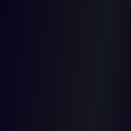
por fallas
mecánica
la policía
>
es
responsab