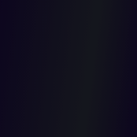
por no
hacer
retenes?
2019-01-01T00:00:00.000Z
La Sección Tercera del Consejo de Estado negó la pretensión de