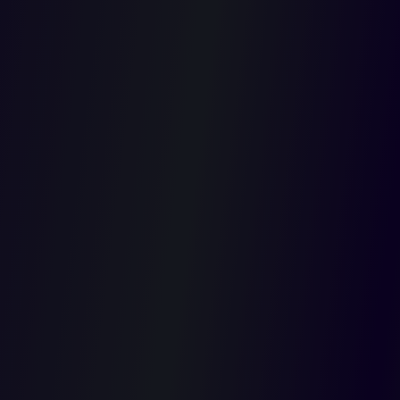
de las entidades nominadoras, mientras que el Consejo Superior
y los consejos seccionales, según sea el caso, deben limitarse a
señalar si la solicitud debe ser aceptada o no.
La reglamentación a las solicitudes de traslado, adoptadas por la
entidad demandada en el 2010 y el 2017. Los demandantes
consideraron que exigir el aporte de una calificación de servicios
en firme y un resultado de 80 o más puntos no está contemplado
en la ley e impide que funcionarios de carrera que no han sido
calificados o que obtengan calificaciones inferiores puedan
aspirar a un traslado. A su juicio, la entidad nominadora es la
única competente para ordenar o no el traslado sin más
exigencias que las previstas en la ley.
El Consejo de Estado accedió a las pretensiones y decretó la
nulidad de las medidas del Consejo Superior. Indicó que el contar
con una evaluación de servicios con resultados de 80 o más
puntos no fue un criterio de la jurisprudencia ni de la ley para
autorizar los traslados. A su juicio, este requisito es innecesario,
no es razonable ni proporcional, para garantizar el derecho de