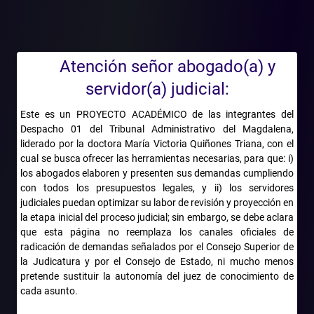
traslado, ni resulta una medida adecuada para verificar las
condiciones de salud del solicitante ni para determinar si las
razones del traslado se acogen a las necesidades del servicio.
“(…) El Consejo Superior de la Judicatura o los Consejos
Atención señor abogado(a) y
Seccionales, deben circunscribirse exclusivamente a revisar el
servidor(a) judicial:
advenimiento de las condiciones previstas por el artículo 134 de
la Ley 270 de 1996, para efectos de calificar de aceptable o no la
Este es un PROYECTO ACADÉMICO de las integrantes del
respectiva petición, concretando así un derecho de raigambre
Despacho 01 del Tribunal Administrativo del Magdalena,
constitucional”, dice la sentencia.
liderado por la doctora María Victoria Quiñones Triana, con el
cual se busca ofrecer las herramientas necesarias, para que: i)
La sentencia indica que si bien la ley le asigna al Consejo
los abogados elaboren y presenten sus demandas cumpliendo
Superior el deber de emitir un concepto previo sobre los
con todos los presupuestos legales, y ii) los servidores
traslados, ello no la habilita a suplir al legislador o al nominador.
judiciales puedan optimizar su labor de revisión y proyección en
Su función es la de clarificar las solicitudes como aceptables o
la etapa inicial del proceso judicial; sin embargo, se debe aclara
no y no autorizar el traslado, señala el fallo.
que esta página no reemplaza los canales oficiales de
radicación de demandas señalados por el Consejo Superior de
El Consejo de Estado concluyó que el exigir que las solicitudes
la Judicatura y por el Consejo de Estado, ni mucho menos
deban estar acompañadas de todos los documentos exigidos, so
pretende sustituir la autonomía del juez de conocimiento de
pena de rechazarlas tampoco es una circunstancia que esté
cada asunto.
prevista en la Ley Estatutaria de Administración de Justicia.
Además, dice, desconoció las exigencias del Código de