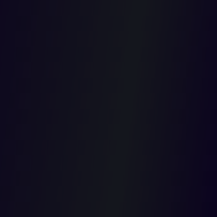
DE 80
PUNTOS
2020-05-01T00:00:00.000Z
El Consejo de Estado declaró la nulidad de las normas mediante
las cuales el Consejo Superior de la Judicatura estableció que
los funcionarios judiciales que solicitaran traslado debían
obtener en su última calificación de servicios un puntaje de al
menos 80 puntos y adjuntar la documentación completa, so pena
de que su requerimiento fuera rechazado.
La alta corte de lo contencioso administrativo aclaró que la
facultad de autorizar los traslados es de competencia absoluta