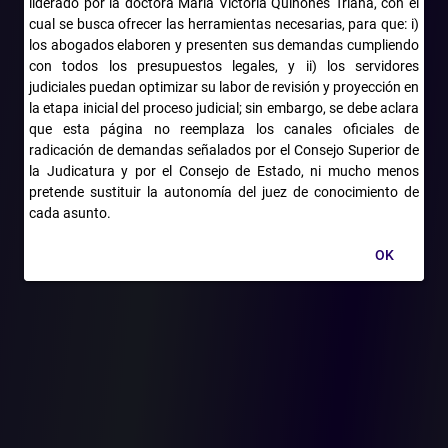
liderado por la doctora María Victoria Quiñones Triana, con el
de discrecionalidad; no obstante, debe ceñir la decisión a un
cual se busca ofrecer las herramientas necesarias, para que: i)
criterio armonizado de proporcionalidad a la luz de los artículos
los abogados elaboren y presenten sus demandas cumpliendo
229 y 331 del CPACA.
con todos los presupuestos legales, y ii) los servidores
judiciales puedan optimizar su labor de revisión y proyección en
Finalmente el H. Consejo de Estado destacó que de conformidad
la etapa inicial del proceso judicial; sin embargo, se debe aclara
a lo decantado por la doctrina y la jurisprudencia, existen otros
que esta página no reemplaza los canales oficiales de
criterios que se deben valorar para el examen de procedibilidad
radicación de demandas señalados por el Consejo Superior de
de la medida solicitada, los cuales se deben verificar con la
la Judicatura y por el Consejo de Estado, ni mucho menos
concurrencia de los elementos tradicionales para su decreto,
pretende sustituir la autonomía del juez de conocimiento de
cuales sintetiza en (i) fumus boni iuris, o apariencia de buen
cada asunto.
derecho, (ii) periculum in mora, o perjuicio de la mora, y, (iii) la
ponderación de intereses.
OK
(Consejo de Estado, C.P. Roberto Augusto Serrato Valdés,
Bogotá, D. C., 28 de enero de 2019. Radicación: 11001-03-24-000-
2014-00302-00)
Categorías del artículo
Principales