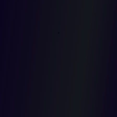
en cuenta
sobre las
>
medidas
cautelares
en el