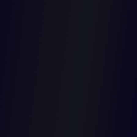
–
aplicación
del
principio
de la non