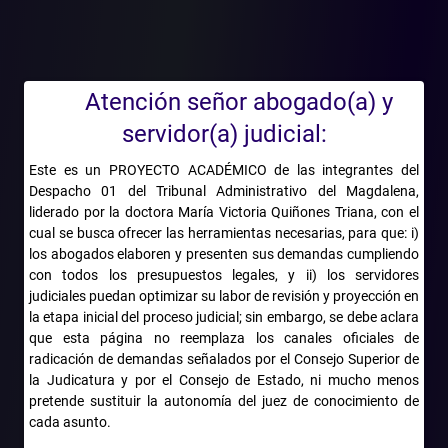
Conforme a la primera postura, la competencia del ad quem está
limitada a los aspectos que expresamente señale el recurrente.
La segunda postura plantea que la competencia del juez de
segunda instancia comprende los temas implícitos en aquellos
Atención señor abogado(a) y
aspectos que el recurrente propone expresamente en su escrito
de apelación, de manera que nada obsta para que el juez de
servidor(a) judicial:
segunda instancia corrija o modifique aquellos que, por su
naturaleza, se encuentran comprendidos o son consustanciales a
Este es un PROYECTO ACADÉMICO de las integrantes del
los asuntos mencionados.
Despacho 01 del Tribunal Administrativo del Magdalena,
liderado por la doctora María Victoria Quiñones Triana, con el
En ambos casos, la Sala buscó salvaguardar el principio de
cual se busca ofrecer las herramientas necesarias, para que: i)
congruencia pues limitó la competencia del juez de segunda
los abogados elaboren y presenten sus demandas cumpliendo
instancia a los aspectos que señale expresamente el recurrente
con todos los presupuestos legales, y ii) los servidores
o que se entiendan comprendidos dentro del marco del recurso,
judiciales puedan optimizar su labor de revisión y proyección en
siempre que favorezcan al apelante único.
la etapa inicial del proceso judicial; sin embargo, se debe aclara
que esta página no reemplaza los canales oficiales de
Este entendimiento del principio de congruencia y de los límites
radicación de demandas señalados por el Consejo Superior de
competenciales del ad quem frente el recurso de apelación es el
la Judicatura y por el Consejo de Estado, ni mucho menos
que la Sala acoge y reitera, de manera que si se apela un aspecto
pretende sustituir la autonomía del juez de conocimiento de
global de la sentencia, el juez adquiere competencia para revisar
cada asunto.
todos los asuntos que hacen parte de ese aspecto más general,