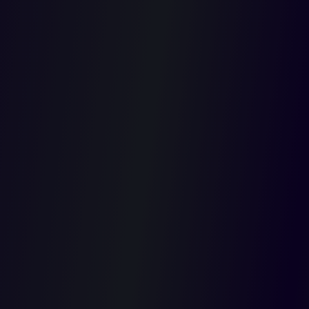
reformatio
in pejus
2018-08-01T00:00:00.000Z
El H. Consejo de Estado, mediante sentencia de unificación
proferida por la Sección Tercera el pasado 6 de abril destacó que
con observancia del principio de la non reformatio in pejus–, la
Sala ha acogido dos posturas que, en principio, parecen
opuestas o contradictorias entre sí, pero que realmente no lo
son porque ambas se sustentan en el principio de congruencia.