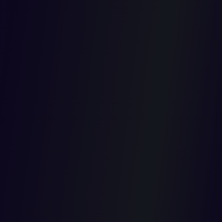
competenc
del juez de
segunda
instancia