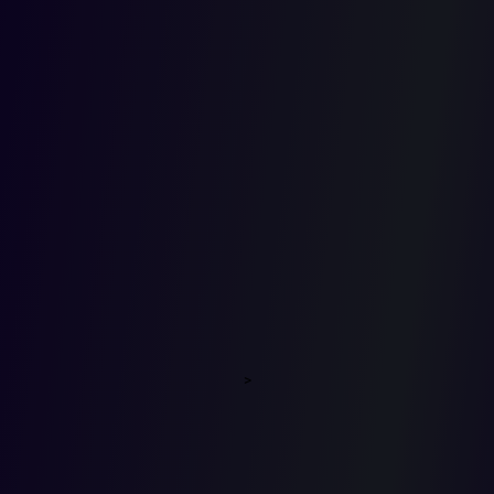
unificació
jurispruden
/ Marco
fundament
>
de