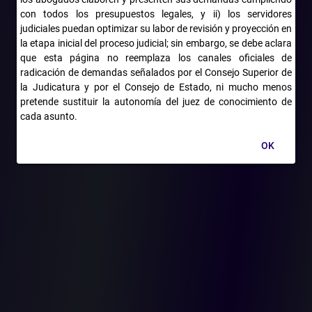
Esta inmunidad, resalta el fallo, adquiere mayor connotación
con todos los presupuestos legales, y ii) los servidores
cuando se trata de actos sancionatorios de carácter
judiciales puedan optimizar su labor de revisión y proyección en
disciplinario, toda vez que su formación estuvo precedida de la
la etapa inicial del proceso judicial; sin embargo, se debe aclara
participación activa del investigado y/o de su apoderado,
que esta página no reemplaza los canales oficiales de
mediante una defensa técnica y con ejercicio de los derechos de
radicación de demandas señalados por el Consejo Superior de
contradicción y defensa.
la Judicatura y por el Consejo de Estado, ni mucho menos
pretende sustituir la autonomía del juez de conocimiento de
De ahí que, en sede judicial, se realiza un juicio de validez de la
cada asunto.
actuación disciplinaria, no de corrección, y por ello no cualquier
defecto procesal tiene el poder de lesionar la presunción de
OK
legalidad que amparan dichos actos.
Sección Segunda, Subsección B, del H. Consejo de Estado,
Sentencia de -fecha 10 de mayo de 2018, CP: Carmelo Perdomo.
Rad. 4547-2015 (ver providencia)
Categorías del artículo
Principales
folder
Valoración de pruebas