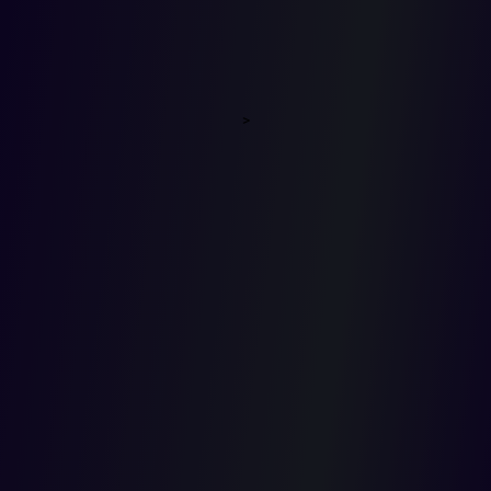
prueba no
implica
>
necesaria
admitir su
contenido