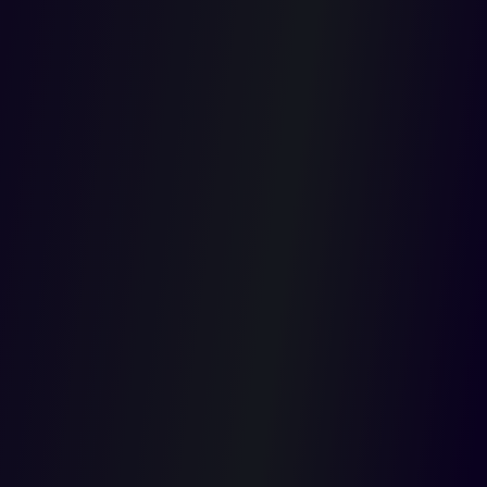
2018-10-01T00:00:00.000Z
La Sección Segunda del Consejo de Estado, a través del estudio
de la jurisprudencia de la Corte Constitucional, recordó que la
simple trasgresión de las normas procesales que regulan la
inclusión de pruebas en las diligencias judiciales no implica una
afectación de las formas propias de los juicios.
“Estas irregularidades menores se refieren a la afectación de las
formas propias de los juicios, pero dada su baja intensidad en la
definición del conflicto no quedan cobijadas por el inciso final
del artículo 29 constitucional (debido proceso)”, agrega la
providencia.
Así mismo, aclaró que valorar una prueba no necesariamente
implica admitir su contenido. “Dicha valoración es, precisamente,
el procedimiento previo que permite establecer si el contenido